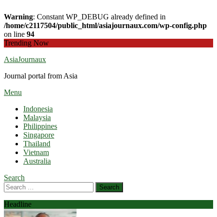
Warning
: Constant WP_DEBUG already defined in
/home/c2117504/public_html/asiajournaux.com/wp-config.php
on line
94
Skip
Trending Now
To
AsiaJournaux
Content
Journal portal from Asia
Menu
Indonesia
Malaysia
Philippines
Singapore
Thailand
Vietnam
Australia
Search
Search
for:
Headline