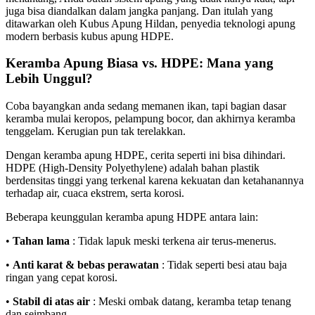
juga bisa diandalkan dalam jangka panjang. Dan itulah yang
ditawarkan oleh Kubus Apung Hildan, penyedia teknologi apung
modern berbasis kubus apung HDPE.
Keramba Apung Biasa vs. HDPE: Mana yang
Lebih Unggul?
Coba bayangkan anda sedang memanen ikan, tapi bagian dasar
keramba mulai keropos, pelampung bocor, dan akhirnya keramba
tenggelam. Kerugian pun tak terelakkan.
Dengan keramba apung HDPE, cerita seperti ini bisa dihindari.
HDPE (High-Density Polyethylene) adalah bahan plastik
berdensitas tinggi yang terkenal karena kekuatan dan ketahanannya
terhadap air, cuaca ekstrem, serta korosi.
Beberapa keunggulan keramba apung HDPE antara lain:
•
Tahan lama
: Tidak lapuk meski terkena air terus-menerus.
•
Anti karat & bebas perawatan
: Tidak seperti besi atau baja
ringan yang cepat korosi.
•
Stabil di atas air
: Meski ombak datang, keramba tetap tenang
dan seimbang.