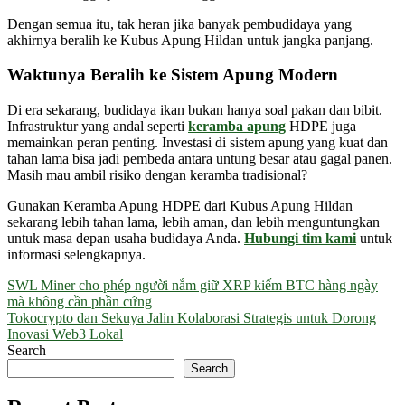
Dengan semua itu, tak heran jika banyak pembudidaya yang
akhirnya beralih ke Kubus Apung Hildan untuk jangka panjang.
Waktunya Beralih ke Sistem Apung Modern
Di era sekarang, budidaya ikan bukan hanya soal pakan dan bibit.
Infrastruktur yang andal seperti
keramba apung
HDPE juga
memainkan peran penting. Investasi di sistem apung yang kuat dan
tahan lama bisa jadi pembeda antara untung besar atau gagal panen.
Masih mau ambil risiko dengan keramba tradisional?
Gunakan Keramba Apung HDPE dari Kubus Apung Hildan
sekarang lebih tahan lama, lebih aman, dan lebih menguntungkan
untuk masa depan usaha budidaya Anda.
Hubungi tim kami
untuk
informasi selengkapnya.
Post
SWL Miner cho phép người nắm giữ XRP kiếm BTC hàng ngày
mà không cần phần cứng
navigation
Tokocrypto dan Sekuya Jalin Kolaborasi Strategis untuk Dorong
Inovasi Web3 Lokal
Search
Search